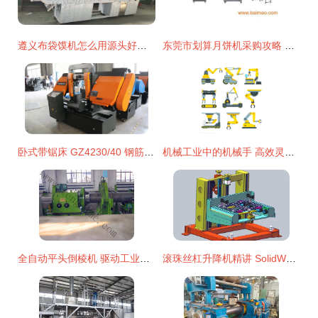
遵义布袋馍机怎么用源头好货 金恒川机械
东莞市划算月饼机采购攻略 厂家推荐与价格分析
卧式带锯床 GZ4230/40 钢筋切割的专业利器，厂家直销报价与参数详解
机械工业中的机械手 高效灵巧的设备新星
全自动平头倒棱机 驱动工业制造迈向精密之“刃”的科技引擎——石家庄腾迪机械设备技术解析
滚珠丝杠升降机精讲 SolidWorks非标机械设计中的核心应用与经验技巧