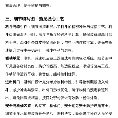
布局合理，便于维护与调整。
三、细节特写图：窥见匠心工艺
料斗与牵引件
：细节图清晰展示了料斗的精密冲压与焊接工艺。料
斗边缘光滑无毛刺，深度与角度经过科学计算，确保装载率高且卸
料干净。牵引链条或皮带坚固耐用，与料斗的连接牢靠，确保在高
速提升过程中平稳运行，减少抖动与磨损。
驱动单元
：电机、减速机及逆止器组成可靠的驱动系统。细节图中
可见设备密封良好，防护等级高，能适应粉尘、潮湿等复杂工况。
传动部件运行平稳，噪音低，能耗控制优异。
进出料口
：进料口设计充分考虑物料特性，引导物料顺畅流入料
斗，减少冲击与泼洒。出料口形状优化，确保物料沿预定轨迹卸
出，避免回流或堵塞。接口处密封设计有效防止粉尘外逸。
安全与检修装置
：观察窗、检修门、安全销等安全防护设施齐全。
细节图显示这些装置开合灵活，密封严实，既保障了操作人员的安