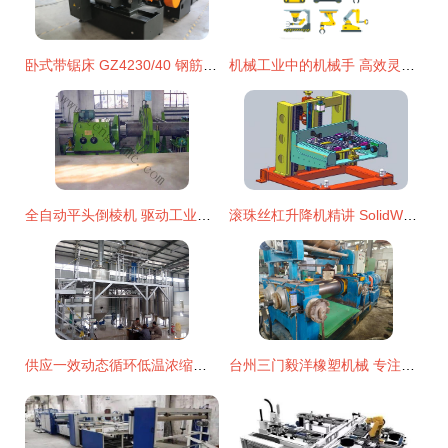
卧式带锯床 GZ4230/40 钢筋切割的专业利器，厂家直销报价与参数详解
机械工业中的机械手 高效灵巧的设备新星
全自动平头倒棱机 驱动工业制造迈向精密之“刃”的科技引擎——石家庄腾迪机械设备技术解析
滚珠丝杠升降机精讲 SolidWorks非标机械设计中的核心应用与经验技巧
供应一效动态循环低温浓缩机组 化工行业高效节能新选择
台州三门毅洋橡塑机械 专注二手橡胶橡塑设备收售，助力行业高效升级